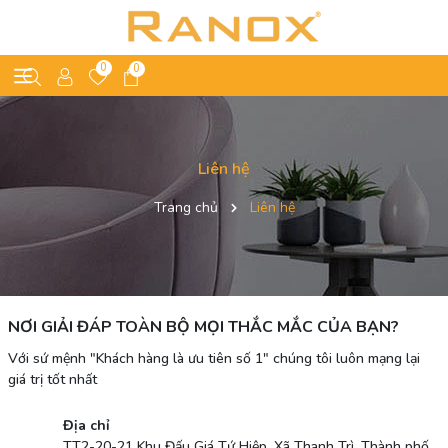
0
0
Liên hệ
Trang chủ
Liên hệ
NƠI GIẢI ĐÁP TOÀN BỘ MỌI THẮC MẮC CỦA BẠN?
Với sứ mệnh "Khách hàng là ưu tiên số 1" chúng tôi luôn mạng lại
giá trị tốt nhất
Địa chỉ
TT2-20-21 Khu Đấu Giá Tứ Hiệp, Xã Thanh Trì, Thành phố